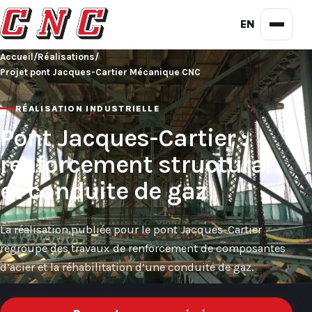
EN
Accueil
/
Réalisations
/
Projet pont Jacques-Cartier Mécanique CNC
RÉALISATION INDUSTRIELLE
Pont Jacques-Cartier :
renforcement structural
et conduite de gaz
La réalisation publiée pour le pont Jacques-Cartier
regroupe des travaux de renforcement de composantes
d’acier et la réhabilitation d’une conduite de gaz.