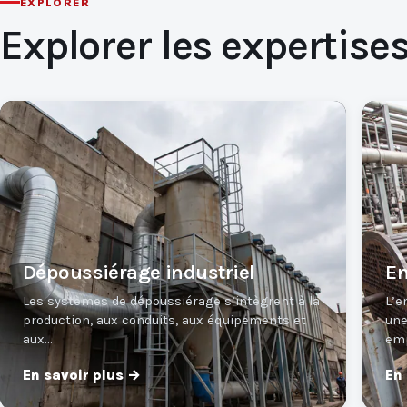
EXPLORER
Explorer les expertise
Dépoussiérage industriel
En
Les systèmes de dépoussiérage s’intègrent à la
L’e
production, aux conduits, aux équipements et
une
aux…
em
En savoir plus →
En