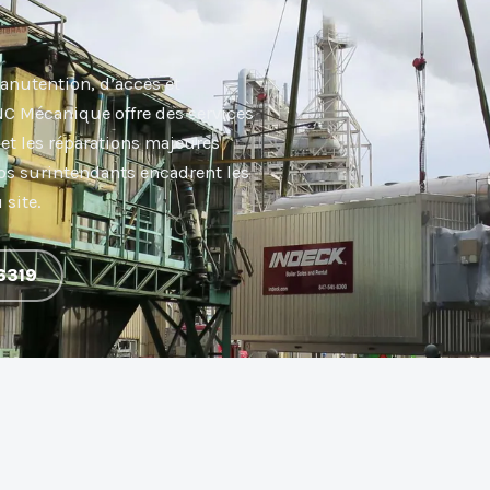
nutention, d’accès et
C Mécanique offre des services
 et les réparations majeures
os surintendants encadrent les
site.
6319