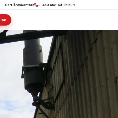
Carrières
Contact
+1 450 652-6319
FR
·
EN
sion