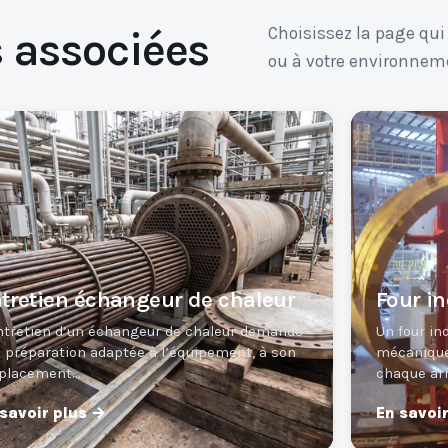
s associées
Choisissez la page qui
ou à votre environnem
tretien échangeur de chaleur
Four in
ntretien d’un échangeur de chaleur demande
Un four in
 préparation adaptée à l’équipement, à son
mécanique
placement…
chaque ar
 savoir plus →
En savoi