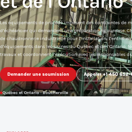
et de l’Ontario
Les équipements de procédé imposent des contraintes de ma
d’échéancier qui demandent une préparation rigoureuse. CN
de chaudronnerie industrielle pour l’installation, l’entretien
d’équipements dans les usines du Québec et de l’Ontario. N
travaux et coordonnent l’exécution avec les responsables du 
Demander une soumission
Appeler +1 450 652-
Québec et Ontario · Boucherville