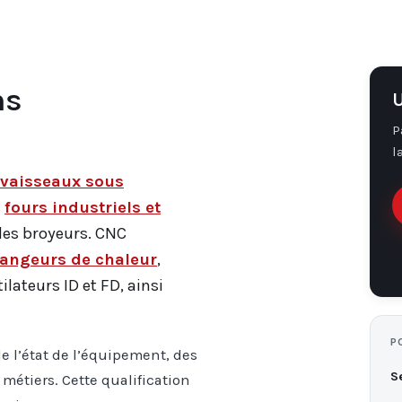
ns
U
P
l
t vaisseaux sous
s
fours industriels et
t les broyeurs. CNC
hangeurs de chaleur
,
ilateurs ID et FD, ainsi
P
de l’état de l’équipement, des
S
 métiers. Cette qualification