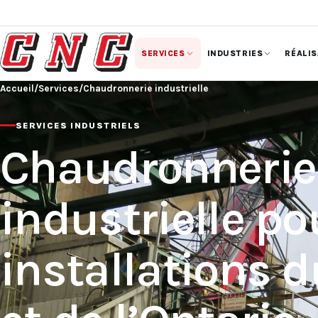
SERVICES
INDUSTRIES
RÉALI
Accueil
/
Services
/
Chaudronnerie industrielle
SERVICES INDUSTRIELS
Chaudronnerie
industrielle po
installations 