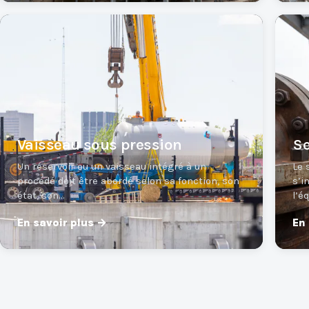
Vaisseau sous pression
Se
Un réservoir ou un vaisseau intégré à un
Le 
procédé doit être abordé selon sa fonction, son
s’i
état, son…
l’é
En savoir plus →
En