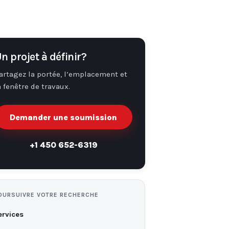
n projet à définir?
artagez la portée, l’emplacement et
a fenêtre de travaux.
Demander une soumission
+1 450 652-6319
OURSUIVRE VOTRE RECHERCHE
ervices