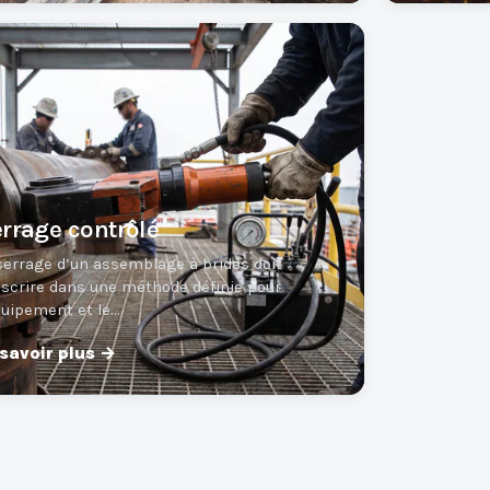
rrage contrôlé
serrage d’un assemblage à brides doit
nscrire dans une méthode définie pour
quipement et le…
 savoir plus →