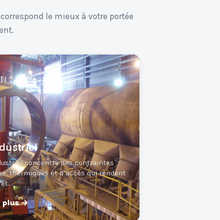
 correspond le mieux à votre portée
ent.
dustriel
dustriel concentre des contraintes
s, thermiques et d’accès qui rendent
rêt…
r plus →