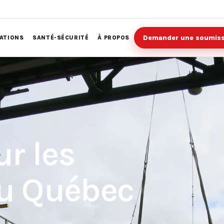
Demander une soumis
SATIONS
SANTÉ-SÉCURITÉ
À PROPOS
ur les
du Québec